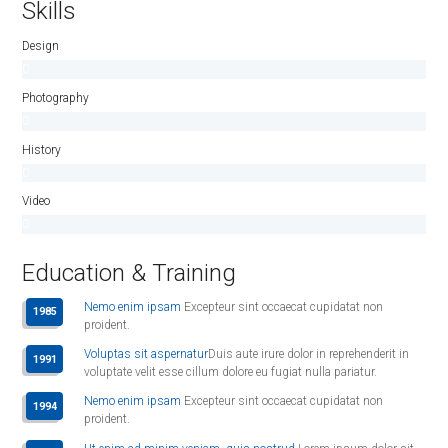
Skills
Design
0
%
Photography
0
%
History
0
%
Video
0
%
Education & Training
Nemo enim ipsam
Excepteur sint occaecat cupidatat non
1985
proident.
Voluptas sit aspernatur
Duis aute irure dolor in reprehenderit in
1991
voluptate velit esse cillum dolore eu fugiat nulla pariatur.
Nemo enim ipsam
Excepteur sint occaecat cupidatat non
1994
proident.