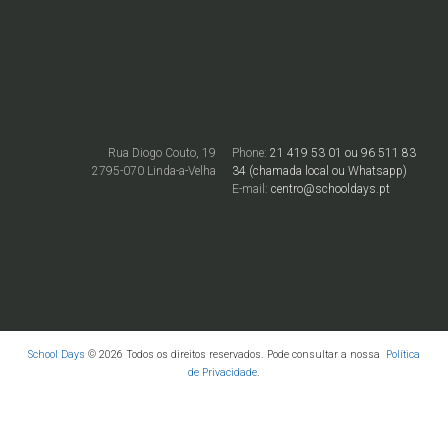
Rua Diogo Couto, 19
Phone:
21 419 53 01 ou 96 511 83
2795-070 Linda-a-Velha
34 (chamada local ou Whatsapp)
E-mail:
centro@schooldays.pt
School Days
© 2026 Todos os direitos reservados. Pode consultar a nossa
Política
de Privacidade
.