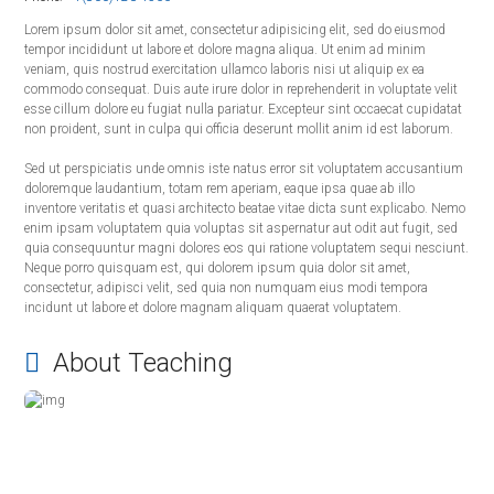
Lorem ipsum dolor sit amet, consectetur adipisicing elit, sed do eiusmod
tempor incididunt ut labore et dolore magna aliqua. Ut enim ad minim
veniam, quis nostrud exercitation ullamco laboris nisi ut aliquip ex ea
commodo consequat. Duis aute irure dolor in reprehenderit in voluptate velit
esse cillum dolore eu fugiat nulla pariatur. Excepteur sint occaecat cupidatat
non proident, sunt in culpa qui officia deserunt mollit anim id est laborum.
Sed ut perspiciatis unde omnis iste natus error sit voluptatem accusantium
doloremque laudantium, totam rem aperiam, eaque ipsa quae ab illo
inventore veritatis et quasi architecto beatae vitae dicta sunt explicabo. Nemo
enim ipsam voluptatem quia voluptas sit aspernatur aut odit aut fugit, sed
quia consequuntur magni dolores eos qui ratione voluptatem sequi nesciunt.
Neque porro quisquam est, qui dolorem ipsum quia dolor sit amet,
consectetur, adipisci velit, sed quia non numquam eius modi tempora
incidunt ut labore et dolore magnam aliquam quaerat voluptatem.
About Teaching