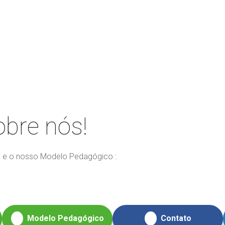
gue o Universo Schoo
obre nós!
o e o nosso Modelo Pedagógico :
Modelo Pedagógico
Contato