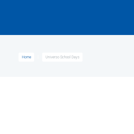
Home
Universo School Days