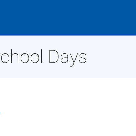
School Days
0