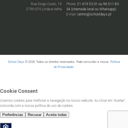
Rua Diogo Couto, 19
Phone:
21 419 53 01 ou 96 511 83
2795-070 Linda-a-Velha
34 (chamada local ou Whatsapp)
E-mail:
centro@schooldays.pt
School Days
© 2026 Todos os direitos reservados. Pode consultar a nossa
Política
de Privacidade
.