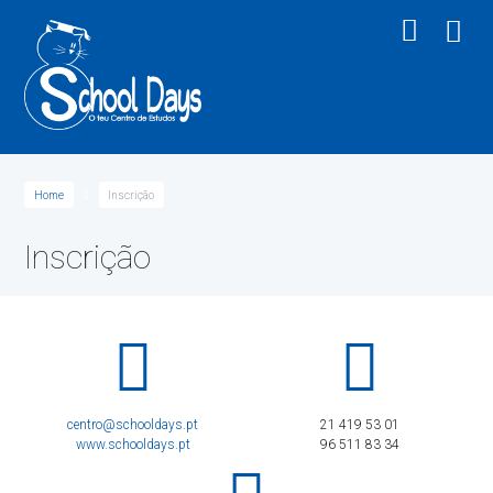
Home
Inscrição
Inscrição
centro@schooldays.pt
21 419 53 01
www.schooldays.pt
96 511 83 34