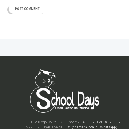
Rua Diogo Couto, 19
Phone:
21 419 53 01 ou 96 511 83
2795-070 Linda-a-Velha
34 (chamada local ou Whatsapp)