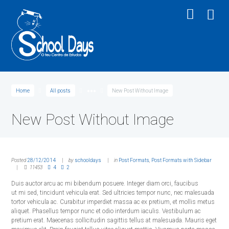
Home
All posts
●●●
New Post Without Image
New Post Without Image
Posted
28/12/2014
by
schooldays
in
Post Formats
,
Post Formats with Sidebar
11453
4
2
Duis auctor arcu ac mi bibendum posuere. Integer diam orci, faucibus
ut mi sed, tincidunt vehicula erat. Sed ultricies tempor nunc, nec malesuada
tortor vehicula ac. Curabitur imperdiet massa ac ex pretium, et mollis metus
aliquet. Phasellus tempor nunc et odio interdum iaculis. Vestibulum ac
pretium erat. Maecenas sollicitudin sagittis tellus at malesuada. Mauris eget