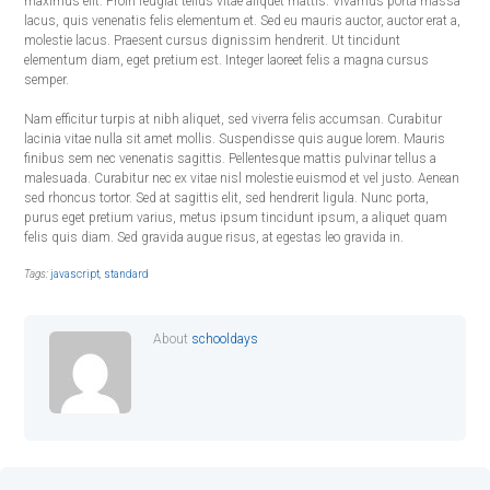
maximus elit. Proin feugiat tellus vitae aliquet mattis. Vivamus porta massa
lacus, quis venenatis felis elementum et. Sed eu mauris auctor, auctor erat a,
molestie lacus. Praesent cursus dignissim hendrerit. Ut tincidunt
elementum diam, eget pretium est. Integer laoreet felis a magna cursus
semper.
Nam efficitur turpis at nibh aliquet, sed viverra felis accumsan. Curabitur
lacinia vitae nulla sit amet mollis. Suspendisse quis augue lorem. Mauris
finibus sem nec venenatis sagittis. Pellentesque mattis pulvinar tellus a
malesuada. Curabitur nec ex vitae nisl molestie euismod et vel justo. Aenean
sed rhoncus tortor. Sed at sagittis elit, sed hendrerit ligula. Nunc porta,
purus eget pretium varius, metus ipsum tincidunt ipsum, a aliquet quam
felis quis diam. Sed gravida augue risus, at egestas leo gravida in.
Tags:
javascript
,
standard
About
schooldays