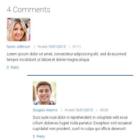
4 Comments
Sarah Jefferson
Posted
13/01/2015
07:11
Lorem ipsum dolor sit amet, consectetur adipisicing elit, sed do eiusmod
tempor incididunt ut labore et dolore magna aliqua.
Reply
Douglas Adams
Posted
13/01/2015
08:28
Duis aute irure dolor in reprehenderit in voluptate velit esse
cillum dolore eu fugiat nulla pariatur. Excepteur sint occaecat
cupidatat non proident, sunt in culpa qui officia deserunt.
Reply