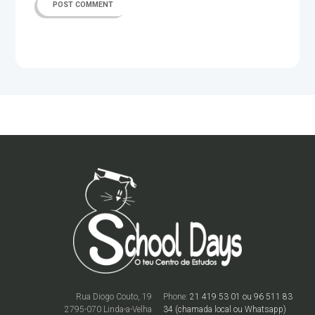
Rua Diogo Couto, 19
Phone:
21 419 53 01 ou 96 511 83
2795-070 Linda-a-Velha
34 (chamada local ou Whatsapp)