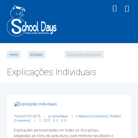
Home
All posts
●●●
Explicações Individuais
Explicações Individuais
Posted
07/01/2015
by
schooldays
in
Masonry (3 columns)
,
Portfolio
(3 columns)
12270
0
0
Explicações personalizadas em todas as disciplinas,
adaptadas ao ritmo de cada aluno, para melhorar resultados e