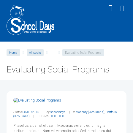
Home
All posts
●●●
Evaluating Social Programs
Evaluating Social Programs
Posted
08/01/2015
by
schooldays
in
Masonry (3 columns)
,
Portfolio
(3 columns)
12166
0
0
Phasellus sit amet elit sem. Maecenas eleifend ex id magna
pretium tincidunt. Nam vel venenatis odio. Sed in metus eu dui