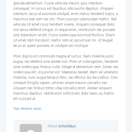
gravida elementum. Fusce vehicula mauris quis interdum
consequat. In cursus est faucibus odio auctor dapibus. Aliquam
interdum, lacus et euismod volutpat, enim metus hendrerit turpis, a
maximus erat sem nec orci. Proin suscipit ullamcorper mattis. Sed
vehicula sit amet risus hendrerit viverra. Aliquam consequat dolor
non lacus eleifend congue. In neque enim, vestibulum nec posuere
sed, bibendum vel elit. Fusce scelerisque euismod facilisis. Etiam
sit amet nibh tincidunt, mattis nibh at, accumsan mi. Ut feugiat
lacus ac quam posuere, at volutpat orci tristique.
Proin dignissim commodo magna at luctus. Nam molestie justo
augue, nec eleifend urna laoreet non. Proin ut nulla egestas, hendrerit
urna scelerisque, finibus nulla. Integer et elementum sem. Donec nec
scelerisque elit, id pulvinar est. Maecenas laoreet, diam vel venenatis
molestie, nunc augue tempus felis, nec efficitur dui leo a tellus. Cras
volutpat fringilla sapien, ultricies ornare mauris convallis nec.
Aliquam nec finibus tortor, vitae convallis enim. Aenean aliquam
maximus dapibus. Vestibulum sollicitudin dolor diam, eu mattis
elit suscipit at.
Tags:
masonry
,
social
About
schooldays