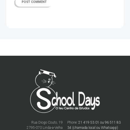
Rua Diogo Couto, 19
Phone:
21 419 53 01 ou 96 511 83
2795-070 Linda-a-Velha
34 (chamada local ou Whatsapp)