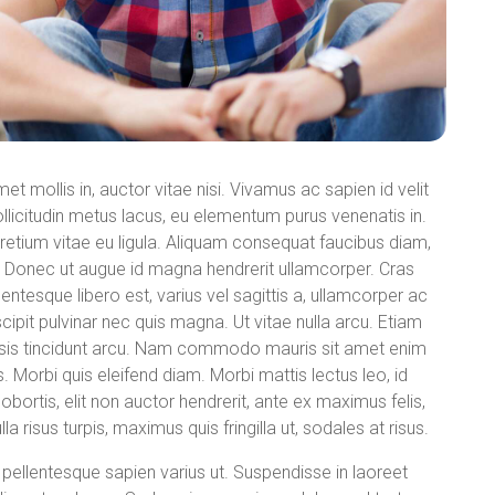
met mollis in, auctor vitae nisi. Vivamus ac sapien id velit
sollicitudin metus lacus, eu elementum purus venenatis in.
retium vitae eu ligula. Aliquam consequat faucibus diam,
 Donec ut augue id magna hendrerit ullamcorper. Cras
entesque libero est, varius vel sagittis a, ullamcorper ac
cipit pulvinar nec quis magna. Ut vitae nulla arcu. Etiam
cilisis tincidunt arcu. Nam commodo mauris sit amet enim
us. Morbi quis eleifend diam. Morbi mattis lectus leo, id
s lobortis, elit non auctor hendrerit, ante ex maximus felis,
a risus turpis, maximus quis fringilla ut, sodales at risus.
ellentesque sapien varius ut. Suspendisse in laoreet