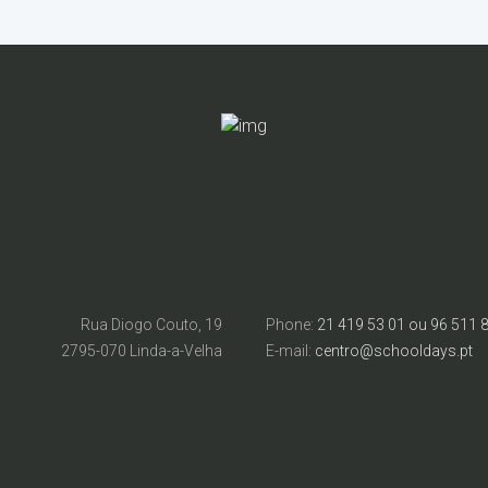
Rua Diogo Couto, 19
Phone:
21 419 53 01 ou 96 511 
2795-070 Linda-a-Velha
E-mail:
centro@schooldays.pt