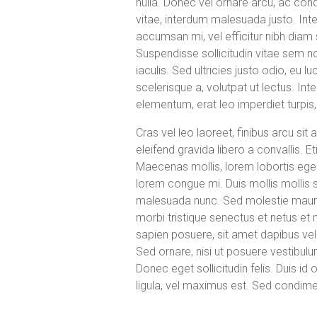
nulla. Donec vel ornare arcu, ac co
vitae, interdum malesuada justo. Inte
accumsan mi, vel efficitur nibh diam 
Suspendisse sollicitudin vitae sem n
iaculis. Sed ultricies justo odio, eu 
scelerisque a, volutpat ut lectus. Int
elementum, erat leo imperdiet turpis
Cras vel leo laoreet, finibus arcu si
eleifend gravida libero a convallis. E
Maecenas mollis, lorem lobortis egesta
lorem congue mi. Duis mollis mollis
malesuada nunc. Sed molestie mauris f
morbi tristique senectus et netus et 
sapien posuere, sit amet dapibus ve
Sed ornare, nisi ut posuere vestibulu
Donec eget sollicitudin felis. Duis id
ligula, vel maximus est. Sed condimen