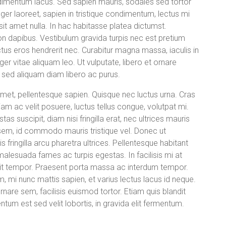
ndimentum lacus. Sed sapien mauris, sodales sed tortor
ger laoreet, sapien in tristique condimentum, lectus mi
sit amet nulla. In hac habitasse platea dictumst.
on dapibus. Vestibulum gravida turpis nec est pretium
luctus eros hendrerit nec. Curabitur magna massa, iaculis in
eger vitae aliquam leo. Ut vulputate, libero et ornare
, sed aliquam diam libero ac purus.
t amet, pellentesque sapien. Quisque nec luctus urna. Cras
tiam ac velit posuere, luctus tellus congue, volutpat mi.
s suscipit, diam nisi fringilla erat, nec ultrices mauris
 sem, id commodo mauris tristique vel. Donec ut
ringilla arcu pharetra ultrices. Pellentesque habitant
malesuada fames ac turpis egestas. In facilisis mi at
lit tempor. Praesent porta massa ac interdum tempor.
m, mi nunc mattis sapien, et varius lectus lacus id neque.
 ornare sem, facilisis euismod tortor. Etiam quis blandit
tum est sed velit lobortis, in gravida elit fermentum.