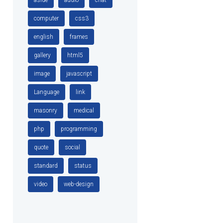
computer
css3
english
frames
gallery
html5
image
javascript
Language
link
masonry
medical
php
programming
quote
social
standard
status
video
web-design