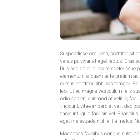
Suspendisse orci urna, porttitor sit a
varius pulvinar at eget lectus. Cras 
Duis nec dolor a ipsum scelerisque p
elementum aliquam ante pretium ac.
cursus porttitor nibh non tempor. Pell
leo. Ut eu magna vestibulum felis sus
odio sapien, euismod at velit in, fa
tincidunt, vitae imperdiet velit dapib
tincidunt ligula facilisis vel. Phasellu
eget malesuada nibh elit a metus. Null
Maecenas faucibus congue nulla, ac p