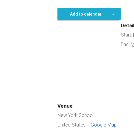
Add to calendar
Detai
Start:
End:
M
Venue
New York School
United States
+ Google Map