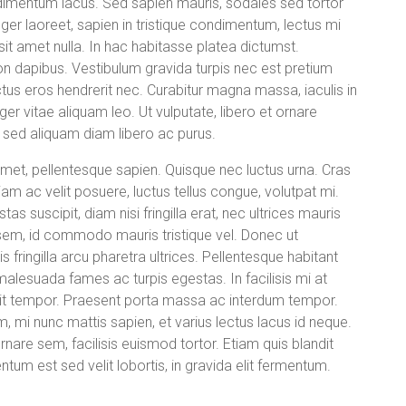
ndimentum lacus. Sed sapien mauris, sodales sed tortor
ger laoreet, sapien in tristique condimentum, lectus mi
sit amet nulla. In hac habitasse platea dictumst.
on dapibus. Vestibulum gravida turpis nec est pretium
luctus eros hendrerit nec. Curabitur magna massa, iaculis in
eger vitae aliquam leo. Ut vulputate, libero et ornare
, sed aliquam diam libero ac purus.
t amet, pellentesque sapien. Quisque nec luctus urna. Cras
tiam ac velit posuere, luctus tellus congue, volutpat mi.
s suscipit, diam nisi fringilla erat, nec ultrices mauris
 sem, id commodo mauris tristique vel. Donec ut
ringilla arcu pharetra ultrices. Pellentesque habitant
malesuada fames ac turpis egestas. In facilisis mi at
lit tempor. Praesent porta massa ac interdum tempor.
m, mi nunc mattis sapien, et varius lectus lacus id neque.
 ornare sem, facilisis euismod tortor. Etiam quis blandit
tum est sed velit lobortis, in gravida elit fermentum.