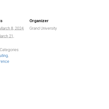
ls
Organizer
March 8, 2024
Grand University
arch 21,
Categories:
ting
,
rence