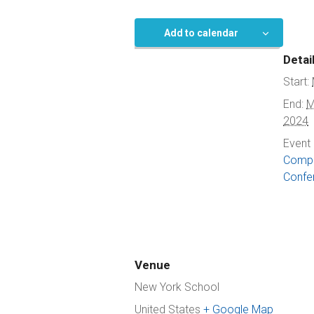
Add to calendar
Detai
Start:
End:
M
2024
Event 
Compu
Confe
Venue
New York School
United States
+ Google Map