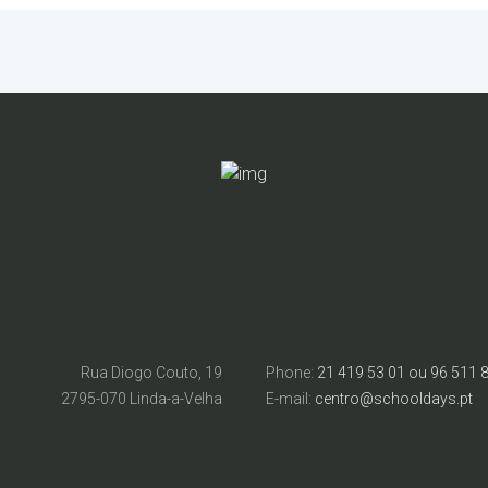
Rua Diogo Couto, 19
Phone:
21 419 53 01 ou 96 511 
2795-070 Linda-a-Velha
E-mail:
centro@schooldays.pt