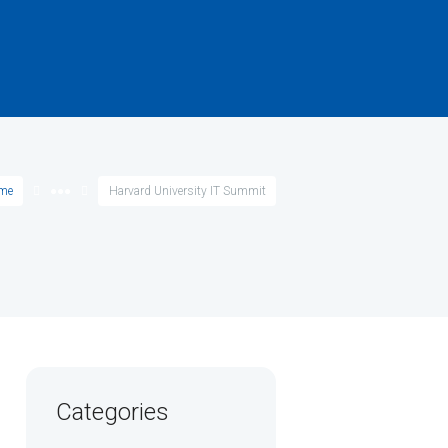
me
●●●
Harvard University IT Summit
Categories