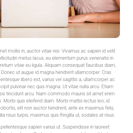
met mollis in, auctor vitae nisi. Vivamus ac sapien id velit
sollicitudin metus lacus, eu elementum purus venenatis in.
retium vitae eu ligula. Aliquam consequat faucibus diam,
 Donec ut augue id magna hendrerit ullamcorper. Cras
entesque libero est, varius vel sagittis a, ullamcorper ac
cipit pulvinar nec quis magna. Ut vitae nulla arcu. Etiam
cilisis tincidunt arcu. Nam commodo mauris sit amet enim
us. Morbi quis eleifend diam. Morbi mattis lectus leo, id
s lobortis, elit non auctor hendrerit, ante ex maximus felis,
a risus turpis, maximus quis fringilla ut, sodales at risus.
ellentesque sapien varius ut. Suspendisse in laoreet