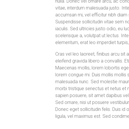
nulla. Donec vel ornare arcu, ac co
vitae, interdum malesuada justo. Inte
accumsan mi, vel efficitur nibh diam 
Suspendisse sollicitudin vitae sem n
iaculis. Sed ultricies justo odio, eu 
scelerisque a, volutpat ut lectus. Int
elementum, erat leo imperdiet turpis
Cras vel leo laoreet, finibus arcu si
eleifend gravida libero a convallis. E
Maecenas mollis, lorem lobortis egesta
lorem congue mi. Duis mollis mollis
malesuada nunc. Sed molestie mauris f
morbi tristique senectus et netus et 
sapien posuere, sit amet dapibus ve
Sed ornare, nisi ut posuere vestibulu
Donec eget sollicitudin felis. Duis id
ligula, vel maximus est. Sed condimen