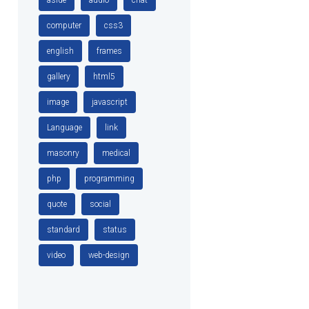
computer
css3
english
frames
gallery
html5
image
javascript
Language
link
masonry
medical
php
programming
quote
social
standard
status
video
web-design