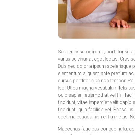
Suspendisse orci urna, porttitor sit a
varius pulvinar at eget lectus. Cras 
Duis nec dolor a ipsum scelerisque p
elementum aliquam ante pretium ac.
cursus porttitor nibh non tempor. Pell
leo. Ut eu magna vestibulum felis sus
odio sapien, euismod at velit in, fa
tincidunt, vitae imperdiet velit dapib
tincidunt ligula facilisis vel. Phasellu
eget malesuada nibh elit a metus. Null
Maecenas faucibus congue nulla, ac p