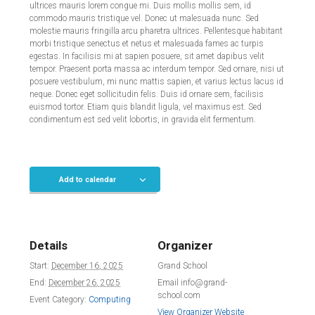
ultrices mauris lorem congue mi. Duis mollis mollis sem, id
commodo mauris tristique vel. Donec ut malesuada nunc. Sed
molestie mauris fringilla arcu pharetra ultrices. Pellentesque habitant
morbi tristique senectus et netus et malesuada fames ac turpis
egestas. In facilisis mi at sapien posuere, sit amet dapibus velit
tempor. Praesent porta massa ac interdum tempor. Sed ornare, nisi ut
posuere vestibulum, mi nunc mattis sapien, et varius lectus lacus id
neque. Donec eget sollicitudin felis. Duis id ornare sem, facilisis
euismod tortor. Etiam quis blandit ligula, vel maximus est. Sed
condimentum est sed velit lobortis, in gravida elit fermentum.
Add to calendar
Details
Organizer
Start:
December 16, 2025
Grand School
End:
December 26, 2025
Email
info@grand-
school.com
Event Category:
Computing
View Organizer Website