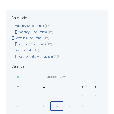
Categories
Masonry (2 columns)
(12)
Masonry (3 columns)
(12)
Portfolio (2 columns)
(12)
Portfolio (3 columns)
(12)
Post Formats
(10)
Post Formats with Sidebar
(10)
Calendar
AUGUST
2026
M
T
W
T
F
S
S
1
2
3
4
5
6
7
8
9