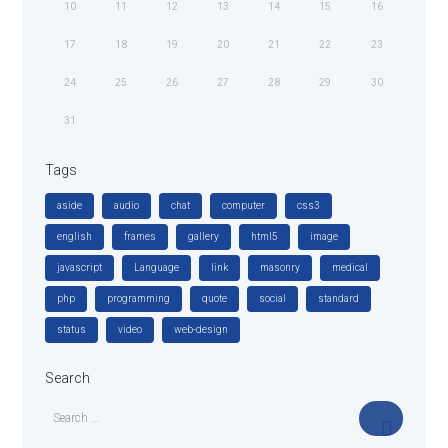
10
11
12
13
14
15
16
17
18
19
20
21
22
23
24
25
26
27
28
29
30
31
Tags
aside
audio
chat
computer
css3
english
frames
gallery
html5
image
javascript
Language
link
masonry
medical
php
programming
quote
social
standard
status
video
web-design
Search