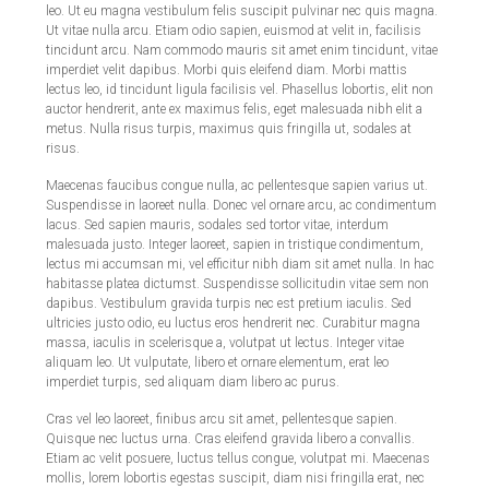
leo. Ut eu magna vestibulum felis suscipit pulvinar nec quis magna.
Ut vitae nulla arcu. Etiam odio sapien, euismod at velit in, facilisis
tincidunt arcu. Nam commodo mauris sit amet enim tincidunt, vitae
imperdiet velit dapibus. Morbi quis eleifend diam. Morbi mattis
lectus leo, id tincidunt ligula facilisis vel. Phasellus lobortis, elit non
auctor hendrerit, ante ex maximus felis, eget malesuada nibh elit a
metus. Nulla risus turpis, maximus quis fringilla ut, sodales at
risus.
Maecenas faucibus congue nulla, ac pellentesque sapien varius ut.
Suspendisse in laoreet nulla. Donec vel ornare arcu, ac condimentum
lacus. Sed sapien mauris, sodales sed tortor vitae, interdum
malesuada justo. Integer laoreet, sapien in tristique condimentum,
lectus mi accumsan mi, vel efficitur nibh diam sit amet nulla. In hac
habitasse platea dictumst. Suspendisse sollicitudin vitae sem non
dapibus. Vestibulum gravida turpis nec est pretium iaculis. Sed
ultricies justo odio, eu luctus eros hendrerit nec. Curabitur magna
massa, iaculis in scelerisque a, volutpat ut lectus. Integer vitae
aliquam leo. Ut vulputate, libero et ornare elementum, erat leo
imperdiet turpis, sed aliquam diam libero ac purus.
Cras vel leo laoreet, finibus arcu sit amet, pellentesque sapien.
Quisque nec luctus urna. Cras eleifend gravida libero a convallis.
Etiam ac velit posuere, luctus tellus congue, volutpat mi. Maecenas
mollis, lorem lobortis egestas suscipit, diam nisi fringilla erat, nec