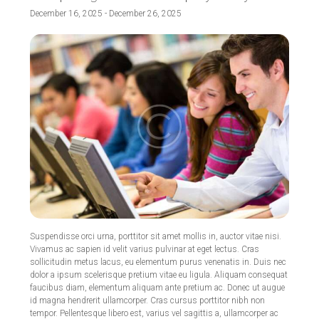
December 16, 2025
-
December 26, 2025
Suspendisse orci urna, porttitor sit amet mollis in, auctor vitae nisi.
Vivamus ac sapien id velit varius pulvinar at eget lectus. Cras
sollicitudin metus lacus, eu elementum purus venenatis in. Duis nec
dolor a ipsum scelerisque pretium vitae eu ligula. Aliquam consequat
faucibus diam, elementum aliquam ante pretium ac. Donec ut augue
id magna hendrerit ullamcorper. Cras cursus porttitor nibh non
tempor. Pellentesque libero est, varius vel sagittis a, ullamcorper ac